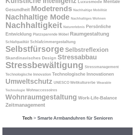
Künstliche Intelligenz
Mentale
Luxusmode
Modetrends
Gesundheit
Nachhaltige Mobilität
Nachhaltige Mode
Nachhaltiges Wohnen
Nachhaltigkeit
Persönliche
Naturerlebnis
Raumgestaltung
Entwicklung
Platzsparende Möbel
Schlafzimmergestaltung
Schlafqualität
Selbstfürsorge
Selbstreflexion
Stressabbau
Skandinavisches Design
Stressbewältigung
Stressmanagement
Technologische Innovationen
Technologische Innovation
Umweltschutz
UNESCO Weltkulturerbe
Wearable
Technologie
Wohnaccessoires
Wohnraumgestaltung
Work-Life-Balance
Zeitmanagement
Tech
>
Smarte Armbanduhren für Senioren