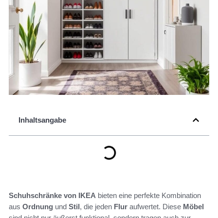
Inhaltsangabe
Schuhschränke von IKEA
bieten eine perfekte Kombination
aus
Ordnung
und
Stil
, die jeden
Flur
aufwertet. Diese
Möbel
sind nicht nur äußerst funktional, sondern tragen auch zur