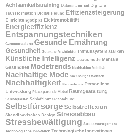
Achtsamkeitstraining
Digitale
Datensicherheit
Effizienzsteigerung
Transformation
Digitalisierung
Einrichtungstipps
Elektromobilität
Energieeffizienz
Entspannungstechniken
Gesunde Ernährung
Gartengestaltung
Gesundheit
Immunsystem stärken
Gotische Architektur
Künstliche Intelligenz
Mentale
Luxusmode
Modetrends
Gesundheit
Nachhaltige Mobilität
Nachhaltige Mode
Nachhaltiges Wohnen
Nachhaltigkeit
Persönliche
Naturerlebnis
Raumgestaltung
Entwicklung
Platzsparende Möbel
Schlafzimmergestaltung
Schlafqualität
Selbstfürsorge
Selbstreflexion
Stressabbau
Skandinavisches Design
Stressbewältigung
Stressmanagement
Technologische Innovationen
Technologische Innovation