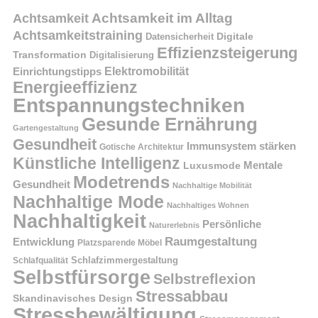
Achtsamkeit im Alltag
Achtsamkeit
Achtsamkeitstraining
Digitale
Datensicherheit
Effizienzsteigerung
Transformation
Digitalisierung
Einrichtungstipps
Elektromobilität
Energieeffizienz
Entspannungstechniken
Gesunde Ernährung
Gartengestaltung
Gesundheit
Immunsystem stärken
Gotische Architektur
Künstliche Intelligenz
Mentale
Luxusmode
Modetrends
Gesundheit
Nachhaltige Mobilität
Nachhaltige Mode
Nachhaltiges Wohnen
Nachhaltigkeit
Persönliche
Naturerlebnis
Raumgestaltung
Entwicklung
Platzsparende Möbel
Schlafzimmergestaltung
Schlafqualität
Selbstfürsorge
Selbstreflexion
Stressabbau
Skandinavisches Design
Stressbewältigung