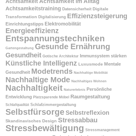
Achtsamkeit im Alltag
Achtsamkeit
Achtsamkeitstraining
Digitale
Datensicherheit
Effizienzsteigerung
Transformation
Digitalisierung
Einrichtungstipps
Elektromobilität
Energieeffizienz
Entspannungstechniken
Gesunde Ernährung
Gartengestaltung
Gesundheit
Immunsystem stärken
Gotische Architektur
Künstliche Intelligenz
Mentale
Luxusmode
Modetrends
Gesundheit
Nachhaltige Mobilität
Nachhaltige Mode
Nachhaltiges Wohnen
Nachhaltigkeit
Persönliche
Naturerlebnis
Raumgestaltung
Entwicklung
Platzsparende Möbel
Schlafzimmergestaltung
Schlafqualität
Selbstfürsorge
Selbstreflexion
Stressabbau
Skandinavisches Design
Stressbewältigung
Stressmanagement