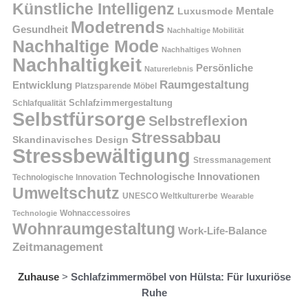
Künstliche Intelligenz
Mentale
Luxusmode
Modetrends
Gesundheit
Nachhaltige Mobilität
Nachhaltige Mode
Nachhaltiges Wohnen
Nachhaltigkeit
Persönliche
Naturerlebnis
Raumgestaltung
Entwicklung
Platzsparende Möbel
Schlafzimmergestaltung
Schlafqualität
Selbstfürsorge
Selbstreflexion
Stressabbau
Skandinavisches Design
Stressbewältigung
Stressmanagement
Technologische Innovationen
Technologische Innovation
Umweltschutz
UNESCO Weltkulturerbe
Wearable
Technologie
Wohnaccessoires
Wohnraumgestaltung
Work-Life-Balance
Zeitmanagement
Zuhause
>
Schlafzimmermöbel von Hülsta: Für luxuriöse
Ruhe