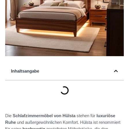
Inhaltsangabe
Die
Schlafzimmermöbel von Hülsta
stehen für
luxuriöse
Ruhe
und außergewöhnlichen Komfort. Hülsta ist renommiert
für seine
hochwertig
gestalteten Möbelstücke, die den