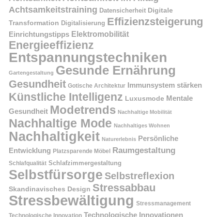
Achtsamkeitstraining
Digitale
Datensicherheit
Effizienzsteigerung
Transformation
Digitalisierung
Einrichtungstipps
Elektromobilität
Energieeffizienz
Entspannungstechniken
Gesunde Ernährung
Gartengestaltung
Gesundheit
Immunsystem stärken
Gotische Architektur
Künstliche Intelligenz
Mentale
Luxusmode
Modetrends
Gesundheit
Nachhaltige Mobilität
Nachhaltige Mode
Nachhaltiges Wohnen
Nachhaltigkeit
Persönliche
Naturerlebnis
Raumgestaltung
Entwicklung
Platzsparende Möbel
Schlafzimmergestaltung
Schlafqualität
Selbstfürsorge
Selbstreflexion
Stressabbau
Skandinavisches Design
Stressbewältigung
Stressmanagement
Technologische Innovationen
Technologische Innovation