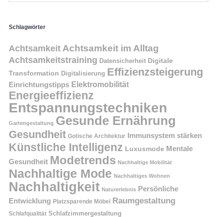
Schlagwörter
Achtsamkeit im Alltag
Achtsamkeit
Achtsamkeitstraining
Digitale
Datensicherheit
Effizienzsteigerung
Transformation
Digitalisierung
Einrichtungstipps
Elektromobilität
Energieeffizienz
Entspannungstechniken
Gesunde Ernährung
Gartengestaltung
Gesundheit
Immunsystem stärken
Gotische Architektur
Künstliche Intelligenz
Mentale
Luxusmode
Modetrends
Gesundheit
Nachhaltige Mobilität
Nachhaltige Mode
Nachhaltiges Wohnen
Nachhaltigkeit
Persönliche
Naturerlebnis
Raumgestaltung
Entwicklung
Platzsparende Möbel
Schlafzimmergestaltung
Schlafqualität