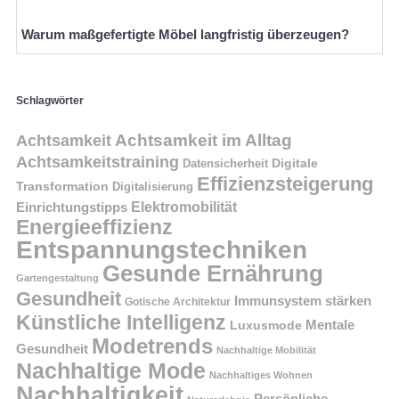
Warum maßgefertigte Möbel langfristig überzeugen?
Schlagwörter
Achtsamkeit im Alltag
Achtsamkeit
Achtsamkeitstraining
Digitale
Datensicherheit
Effizienzsteigerung
Transformation
Digitalisierung
Einrichtungstipps
Elektromobilität
Energieeffizienz
Entspannungstechniken
Gesunde Ernährung
Gartengestaltung
Gesundheit
Immunsystem stärken
Gotische Architektur
Künstliche Intelligenz
Mentale
Luxusmode
Modetrends
Gesundheit
Nachhaltige Mobilität
Nachhaltige Mode
Nachhaltiges Wohnen
Nachhaltigkeit
Persönliche