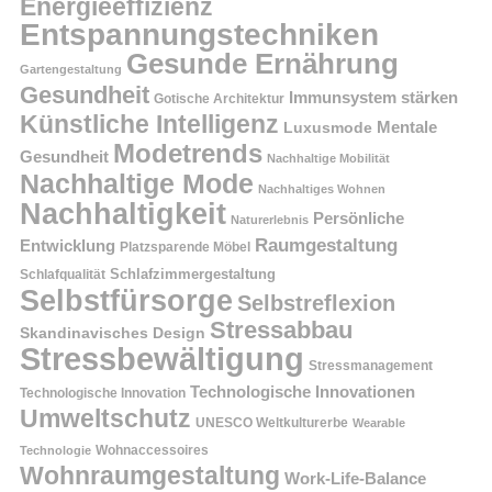
Energieeffizienz
Entspannungstechniken
Gesunde Ernährung
Gartengestaltung
Gesundheit
Immunsystem stärken
Gotische Architektur
Künstliche Intelligenz
Mentale
Luxusmode
Modetrends
Gesundheit
Nachhaltige Mobilität
Nachhaltige Mode
Nachhaltiges Wohnen
Nachhaltigkeit
Persönliche
Naturerlebnis
Raumgestaltung
Entwicklung
Platzsparende Möbel
Schlafzimmergestaltung
Schlafqualität
Selbstfürsorge
Selbstreflexion
Stressabbau
Skandinavisches Design
Stressbewältigung
Stressmanagement
Technologische Innovationen
Technologische Innovation
Umweltschutz
UNESCO Weltkulturerbe
Wearable
Technologie
Wohnaccessoires
Wohnraumgestaltung
Work-Life-Balance