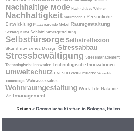
Nachhaltige Mobilität
Nachhaltige Mode
Nachhaltiges Wohnen
Nachhaltigkeit
Persönliche
Naturerlebnis
Raumgestaltung
Entwicklung
Platzsparende Möbel
Schlafzimmergestaltung
Schlafqualität
Selbstfürsorge
Selbstreflexion
Stressabbau
Skandinavisches Design
Stressbewältigung
Stressmanagement
Technologische Innovationen
Technologische Innovation
Umweltschutz
UNESCO Weltkulturerbe
Wearable
Technologie
Wohnaccessoires
Wohnraumgestaltung
Work-Life-Balance
Zeitmanagement
Reisen
>
Romanische Kirchen in Bologna, Italien