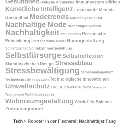
Gesundheit
Immunsystem stärken
Gotische Architektur
Künstliche Intelligenz
Mentale
Luxusmode
Modetrends
Gesundheit
Nachhaltige Mobilität
Nachhaltige Mode
Nachhaltiges Wohnen
Nachhaltigkeit
Persönliche
Naturerlebnis
Raumgestaltung
Entwicklung
Platzsparende Möbel
Schlafzimmergestaltung
Schlafqualität
Selbstfürsorge
Selbstreflexion
Stressabbau
Skandinavisches Design
Stressbewältigung
Stressmanagement
Technologische Innovationen
Technologische Innovation
Umweltschutz
UNESCO Weltkulturerbe
Wearable
Technologie
Wohnaccessoires
Wohnraumgestaltung
Work-Life-Balance
Zeitmanagement
Tech
>
Roboter in der Fischerei: Nachhaltiger Fang