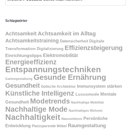
Schlagwörter
Achtsamkeit im Alltag
Achtsamkeit
Achtsamkeitstraining
Digitale
Datensicherheit
Effizienzsteigerung
Transformation
Digitalisierung
Einrichtungstipps
Elektromobilität
Energieeffizienz
Entspannungstechniken
Gesunde Ernährung
Gartengestaltung
Gesundheit
Immunsystem stärken
Gotische Architektur
Künstliche Intelligenz
Mentale
Luxusmode
Modetrends
Gesundheit
Nachhaltige Mobilität
Nachhaltige Mode
Nachhaltiges Wohnen
Nachhaltigkeit
Persönliche
Naturerlebnis
Raumgestaltung
Entwicklung
Platzsparende Möbel