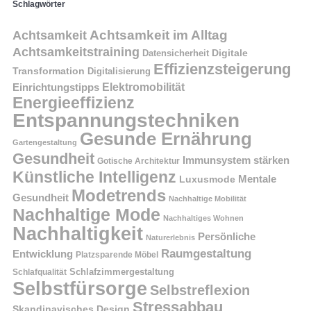
Schlagwörter
Achtsamkeit im Alltag
Achtsamkeit
Achtsamkeitstraining
Digitale
Datensicherheit
Effizienzsteigerung
Transformation
Digitalisierung
Einrichtungstipps
Elektromobilität
Energieeffizienz
Entspannungstechniken
Gesunde Ernährung
Gartengestaltung
Gesundheit
Immunsystem stärken
Gotische Architektur
Künstliche Intelligenz
Mentale
Luxusmode
Modetrends
Gesundheit
Nachhaltige Mobilität
Nachhaltige Mode
Nachhaltiges Wohnen
Nachhaltigkeit
Persönliche
Naturerlebnis
Raumgestaltung
Entwicklung
Platzsparende Möbel
Schlafzimmergestaltung
Schlafqualität
Selbstfürsorge
Selbstreflexion
Stressabbau
Skandinavisches Design