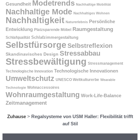
Modetrends
Gesundheit
Nachhaltige Mobilität
Nachhaltige Mode
Nachhaltiges Wohnen
Nachhaltigkeit
Persönliche
Naturerlebnis
Raumgestaltung
Entwicklung
Platzsparende Möbel
Schlafzimmergestaltung
Schlafqualität
Selbstfürsorge
Selbstreflexion
Stressabbau
Skandinavisches Design
Stressbewältigung
Stressmanagement
Technologische Innovationen
Technologische Innovation
Umweltschutz
UNESCO Weltkulturerbe
Wearable
Technologie
Wohnaccessoires
Wohnraumgestaltung
Work-Life-Balance
Zeitmanagement
Zuhause
>
Regalsysteme von USM Haller: Flexibilität trifft
auf Stil