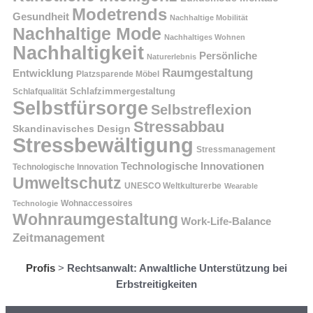
Modetrends
Gesundheit
Nachhaltige Mobilität
Nachhaltige Mode
Nachhaltiges Wohnen
Nachhaltigkeit
Persönliche
Naturerlebnis
Raumgestaltung
Entwicklung
Platzsparende Möbel
Schlafzimmergestaltung
Schlafqualität
Selbstfürsorge
Selbstreflexion
Stressabbau
Skandinavisches Design
Stressbewältigung
Stressmanagement
Technologische Innovationen
Technologische Innovation
Umweltschutz
UNESCO Weltkulturerbe
Wearable
Technologie
Wohnaccessoires
Wohnraumgestaltung
Work-Life-Balance
Zeitmanagement
Profis
>
Rechtsanwalt: Anwaltliche Unterstützung bei
Erbstreitigkeiten