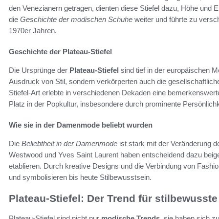
den Venezianern getragen, dienten diese Stiefel dazu, Höhe und El
die
Geschichte der modischen Schuhe
weiter und führte zu vers
1970er Jahren.
Geschichte der Plateau-Stiefel
Die Ursprünge der
Plateau-Stiefel
sind tief in der europäischen M
Ausdruck von Stil, sondern verkörperten auch die gesellschaftlic
Stiefel-Art erlebte in verschiedenen Dekaden eine bemerkenswert
Platz in der Popkultur, insbesondere durch prominente Persönlich
Wie sie in der Damenmode beliebt wurden
Die
Beliebtheit in der Damenmode
ist stark mit der Veränderung 
Westwood und Yves Saint Laurent haben entscheidend dazu beiget
etablieren. Durch kreative Designs und die Verbindung von Fashi
und symbolisieren bis heute Stilbewusstsein.
Plateau-Stiefel: Der Trend für stilbewusst
Plateau-Stiefel sind nicht nur
modische Trends
, sie haben sich 