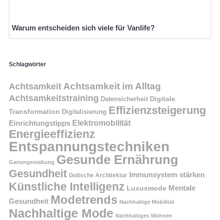
Warum entscheiden sich viele für Vanlife?
Schlagwörter
Achtsamkeit im Alltag
Achtsamkeit
Achtsamkeitstraining
Digitale
Datensicherheit
Effizienzsteigerung
Transformation
Digitalisierung
Einrichtungstipps
Elektromobilität
Energieeffizienz
Entspannungstechniken
Gesunde Ernährung
Gartengestaltung
Gesundheit
Immunsystem stärken
Gotische Architektur
Künstliche Intelligenz
Mentale
Luxusmode
Modetrends
Gesundheit
Nachhaltige Mobilität
Nachhaltige Mode
Nachhaltiges Wohnen