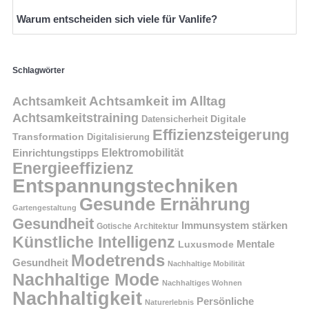
Warum entscheiden sich viele für Vanlife?
Schlagwörter
Achtsamkeit im Alltag
Achtsamkeit
Achtsamkeitstraining
Digitale
Datensicherheit
Effizienzsteigerung
Transformation
Digitalisierung
Einrichtungstipps
Elektromobilität
Energieeffizienz
Entspannungstechniken
Gesunde Ernährung
Gartengestaltung
Gesundheit
Immunsystem stärken
Gotische Architektur
Künstliche Intelligenz
Mentale
Luxusmode
Modetrends
Gesundheit
Nachhaltige Mobilität
Nachhaltige Mode
Nachhaltiges Wohnen
Nachhaltigkeit
Persönliche
Naturerlebnis