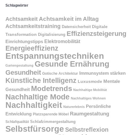
Schlagwörter
Achtsamkeit im Alltag
Achtsamkeit
Achtsamkeitstraining
Digitale
Datensicherheit
Effizienzsteigerung
Transformation
Digitalisierung
Einrichtungstipps
Elektromobilität
Energieeffizienz
Entspannungstechniken
Gesunde Ernährung
Gartengestaltung
Gesundheit
Immunsystem stärken
Gotische Architektur
Künstliche Intelligenz
Mentale
Luxusmode
Modetrends
Gesundheit
Nachhaltige Mobilität
Nachhaltige Mode
Nachhaltiges Wohnen
Nachhaltigkeit
Persönliche
Naturerlebnis
Raumgestaltung
Entwicklung
Platzsparende Möbel
Schlafzimmergestaltung
Schlafqualität
Selbstfürsorge
Selbstreflexion