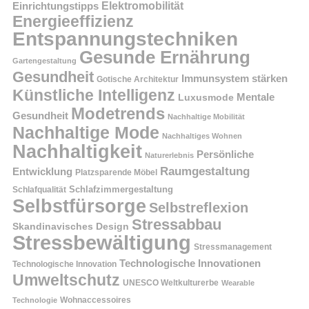
Einrichtungstipps
Elektromobilität
Energieeffizienz
Entspannungstechniken
Gesunde Ernährung
Gartengestaltung
Gesundheit
Immunsystem stärken
Gotische Architektur
Künstliche Intelligenz
Mentale
Luxusmode
Modetrends
Gesundheit
Nachhaltige Mobilität
Nachhaltige Mode
Nachhaltiges Wohnen
Nachhaltigkeit
Persönliche
Naturerlebnis
Raumgestaltung
Entwicklung
Platzsparende Möbel
Schlafzimmergestaltung
Schlafqualität
Selbstfürsorge
Selbstreflexion
Stressabbau
Skandinavisches Design
Stressbewältigung
Stressmanagement
Technologische Innovationen
Technologische Innovation
Umweltschutz
UNESCO Weltkulturerbe
Wearable
Technologie
Wohnaccessoires