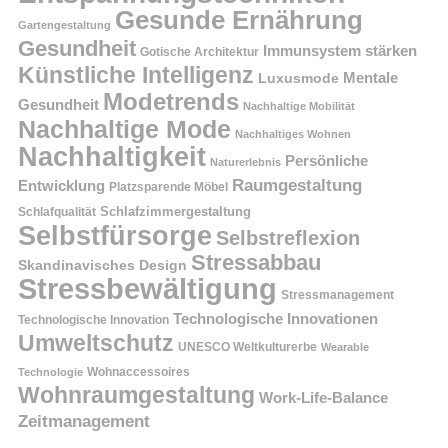
Gesunde Ernährung
Gartengestaltung
Gesundheit
Immunsystem stärken
Gotische Architektur
Künstliche Intelligenz
Mentale
Luxusmode
Modetrends
Gesundheit
Nachhaltige Mobilität
Nachhaltige Mode
Nachhaltiges Wohnen
Nachhaltigkeit
Persönliche
Naturerlebnis
Raumgestaltung
Entwicklung
Platzsparende Möbel
Schlafzimmergestaltung
Schlafqualität
Selbstfürsorge
Selbstreflexion
Stressabbau
Skandinavisches Design
Stressbewältigung
Stressmanagement
Technologische Innovationen
Technologische Innovation
Umweltschutz
UNESCO Weltkulturerbe
Wearable
Technologie
Wohnaccessoires
Wohnraumgestaltung
Work-Life-Balance
Zeitmanagement