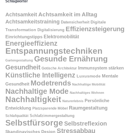
Schlagwörter
Achtsamkeit im Alltag
Achtsamkeit
Achtsamkeitstraining
Digitale
Datensicherheit
Effizienzsteigerung
Transformation
Digitalisierung
Einrichtungstipps
Elektromobilität
Energieeffizienz
Entspannungstechniken
Gesunde Ernährung
Gartengestaltung
Gesundheit
Immunsystem stärken
Gotische Architektur
Künstliche Intelligenz
Mentale
Luxusmode
Modetrends
Gesundheit
Nachhaltige Mobilität
Nachhaltige Mode
Nachhaltiges Wohnen
Nachhaltigkeit
Persönliche
Naturerlebnis
Raumgestaltung
Entwicklung
Platzsparende Möbel
Schlafzimmergestaltung
Schlafqualität
Selbstfürsorge
Selbstreflexion
Stressabbau
Skandinavisches Design