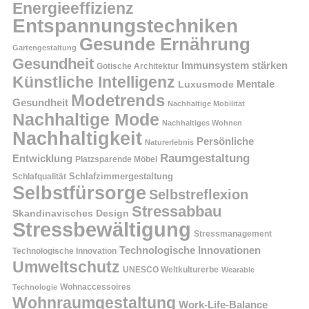
Energieeffizienz
Entspannungstechniken
Gesunde Ernährung
Gartengestaltung
Gesundheit
Immunsystem stärken
Gotische Architektur
Künstliche Intelligenz
Mentale
Luxusmode
Modetrends
Gesundheit
Nachhaltige Mobilität
Nachhaltige Mode
Nachhaltiges Wohnen
Nachhaltigkeit
Persönliche
Naturerlebnis
Raumgestaltung
Entwicklung
Platzsparende Möbel
Schlafzimmergestaltung
Schlafqualität
Selbstfürsorge
Selbstreflexion
Stressabbau
Skandinavisches Design
Stressbewältigung
Stressmanagement
Technologische Innovationen
Technologische Innovation
Umweltschutz
UNESCO Weltkulturerbe
Wearable
Technologie
Wohnaccessoires
Wohnraumgestaltung
Work-Life-Balance