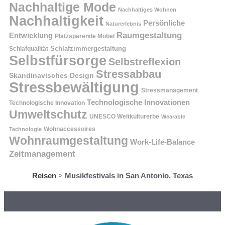
Nachhaltige Mode
Nachhaltiges Wohnen
Nachhaltigkeit
Persönliche
Naturerlebnis
Raumgestaltung
Entwicklung
Platzsparende Möbel
Schlafzimmergestaltung
Schlafqualität
Selbstfürsorge
Selbstreflexion
Stressabbau
Skandinavisches Design
Stressbewältigung
Stressmanagement
Technologische Innovationen
Technologische Innovation
Umweltschutz
UNESCO Weltkulturerbe
Wearable
Technologie
Wohnaccessoires
Wohnraumgestaltung
Work-Life-Balance
Zeitmanagement
Reisen
>
Musikfestivals in San Antonio, Texas