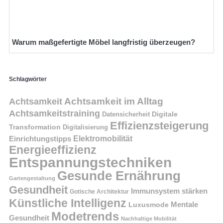
Warum maßgefertigte Möbel langfristig überzeugen?
Schlagwörter
Achtsamkeit im Alltag
Achtsamkeit
Achtsamkeitstraining
Digitale
Datensicherheit
Effizienzsteigerung
Transformation
Digitalisierung
Einrichtungstipps
Elektromobilität
Energieeffizienz
Entspannungstechniken
Gesunde Ernährung
Gartengestaltung
Gesundheit
Immunsystem stärken
Gotische Architektur
Künstliche Intelligenz
Mentale
Luxusmode
Modetrends
Gesundheit
Nachhaltige Mobilität