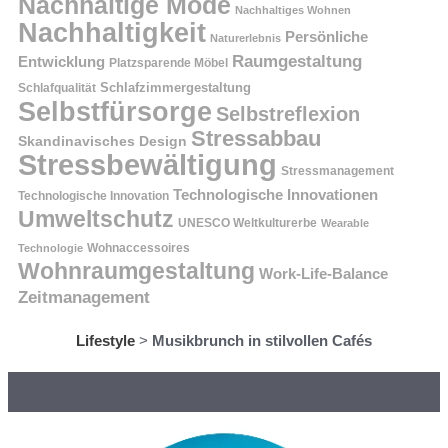
Nachhaltige Mode
Nachhaltiges Wohnen
Nachhaltigkeit
Persönliche
Naturerlebnis
Raumgestaltung
Entwicklung
Platzsparende Möbel
Schlafzimmergestaltung
Schlafqualität
Selbstfürsorge
Selbstreflexion
Stressabbau
Skandinavisches Design
Stressbewältigung
Stressmanagement
Technologische Innovationen
Technologische Innovation
Umweltschutz
UNESCO Weltkulturerbe
Wearable
Technologie
Wohnaccessoires
Wohnraumgestaltung
Work-Life-Balance
Zeitmanagement
Lifestyle
>
Musikbrunch in stilvollen Cafés