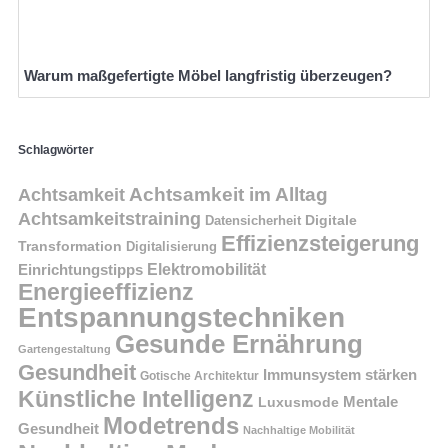
Warum maßgefertigte Möbel langfristig überzeugen?
Schlagwörter
Achtsamkeit im Alltag
Achtsamkeit
Achtsamkeitstraining
Digitale
Datensicherheit
Effizienzsteigerung
Transformation
Digitalisierung
Einrichtungstipps
Elektromobilität
Energieeffizienz
Entspannungstechniken
Gesunde Ernährung
Gartengestaltung
Gesundheit
Immunsystem stärken
Gotische Architektur
Künstliche Intelligenz
Mentale
Luxusmode
Modetrends
Gesundheit
Nachhaltige Mobilität