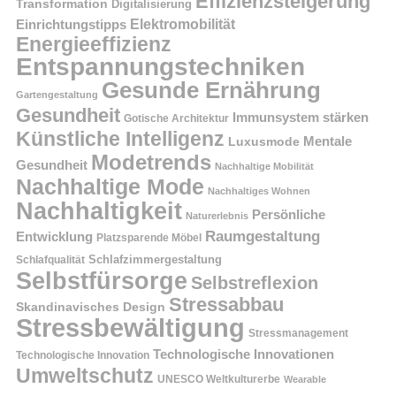
Effizienzsteigerung
Transformation
Digitalisierung
Einrichtungstipps
Elektromobilität
Energieeffizienz
Entspannungstechniken
Gesunde Ernährung
Gartengestaltung
Gesundheit
Immunsystem stärken
Gotische Architektur
Künstliche Intelligenz
Mentale
Luxusmode
Modetrends
Gesundheit
Nachhaltige Mobilität
Nachhaltige Mode
Nachhaltiges Wohnen
Nachhaltigkeit
Persönliche
Naturerlebnis
Raumgestaltung
Entwicklung
Platzsparende Möbel
Schlafzimmergestaltung
Schlafqualität
Selbstfürsorge
Selbstreflexion
Stressabbau
Skandinavisches Design
Stressbewältigung
Stressmanagement
Technologische Innovationen
Technologische Innovation
Umweltschutz
UNESCO Weltkulturerbe
Wearable