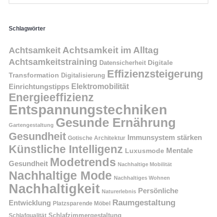
Schlagwörter
Achtsamkeit im Alltag
Achtsamkeit
Achtsamkeitstraining
Digitale
Datensicherheit
Effizienzsteigerung
Transformation
Digitalisierung
Einrichtungstipps
Elektromobilität
Energieeffizienz
Entspannungstechniken
Gesunde Ernährung
Gartengestaltung
Gesundheit
Immunsystem stärken
Gotische Architektur
Künstliche Intelligenz
Mentale
Luxusmode
Modetrends
Gesundheit
Nachhaltige Mobilität
Nachhaltige Mode
Nachhaltiges Wohnen
Nachhaltigkeit
Persönliche
Naturerlebnis
Raumgestaltung
Entwicklung
Platzsparende Möbel
Schlafzimmergestaltung
Schlafqualität