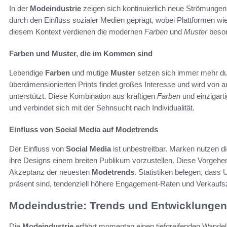
In der
Modeindustrie
zeigen sich kontinuierlich neue Strömungen
durch den Einfluss sozialer Medien geprägt, wobei Plattformen wie
diesem Kontext verdienen die modernen
Farben
und
Muster
beson
Farben und Muster, die im Kommen sind
Lebendige
Farben
und mutige
Muster
setzen sich immer mehr du
überdimensionierten Prints findet großes Interesse und wird vo
unterstützt. Diese Kombination aus kräftigen
Farben
und einzigart
und verbindet sich mit der Sehnsucht nach Individualität.
Einfluss von Social Media auf Modetrends
Der Einfluss von
Social Media
ist unbestreitbar. Marken nutzen 
ihre Designs einem breiten Publikum vorzustellen. Diese Vorgehen
Akzeptanz der neuesten
Modetrends
. Statistiken belegen, dass
präsent sind, tendenziell höhere Engagement-Raten und Verkaufs
Modeindustrie: Trends und Entwicklungen
Die
Modeindustrie
erfährt momentan einen tiefgreifenden Wandel