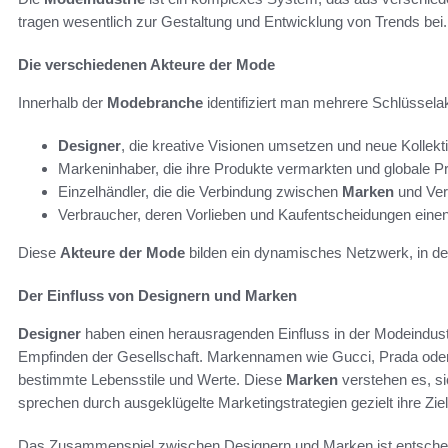
tragen wesentlich zur Gestaltung und Entwicklung von Trends bei.
Die verschiedenen Akteure der Mode
Innerhalb der
Modebranche
identifiziert man mehrere Schlüssela
Designer
, die kreative Visionen umsetzen und neue Kollekt
Markeninhaber, die ihre Produkte vermarkten und globale P
Einzelhändler, die die Verbindung zwischen
Marken
und Ver
Verbraucher, deren Vorlieben und Kaufentscheidungen einen 
Diese
Akteure der Mode
bilden ein dynamisches Netzwerk, in dem 
Der Einfluss von Designern und Marken
Designer
haben einen herausragenden Einfluss in der Modeindust
Empfinden der Gesellschaft. Markennamen wie Gucci, Prada oder Z
bestimmte Lebensstile und Werte. Diese
Marken
verstehen es, si
sprechen durch ausgeklügelte Marketingstrategien gezielt ihre Zie
Das Zusammenspiel zwischen Designern und Marken ist entscheid