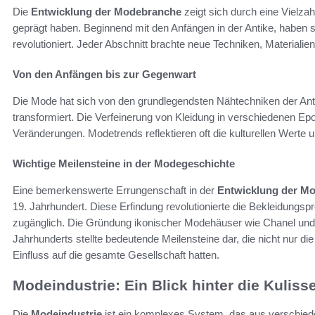
Die
Entwicklung der Modebranche
zeigt sich durch eine Vielzah
geprägt haben. Beginnend mit den Anfängen in der Antike, haben 
revolutioniert. Jeder Abschnitt brachte neue Techniken, Materialie
Von den Anfängen bis zur Gegenwart
Die Mode hat sich von den grundlegendsten Nähtechniken der An
transformiert. Die Verfeinerung von Kleidung in verschiedenen Epo
Veränderungen. Modetrends reflektieren oft die kulturellen Werte u
Wichtige Meilensteine in der Modegeschichte
Eine bemerkenswerte Errungenschaft in der
Entwicklung der M
19. Jahrhundert. Diese Erfindung revolutionierte die Bekleidungsp
zugänglich. Die Gründung ikonischer Modehäuser wie Chanel und 
Jahrhunderts stellte bedeutende Meilensteine dar, die nicht nur d
Einfluss auf die gesamte Gesellschaft hatten.
Modeindustrie: Ein Blick hinter die Kuliss
Die
Modeindustrie
ist ein komplexes System, das aus verschied