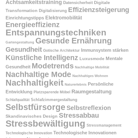
Achtsamkeitstraining
Digitale
Datensicherheit
Effizienzsteigerung
Transformation
Digitalisierung
Einrichtungstipps
Elektromobilität
Energieeffizienz
Entspannungstechniken
Gesunde Ernährung
Gartengestaltung
Gesundheit
Immunsystem stärken
Gotische Architektur
Künstliche Intelligenz
Mentale
Luxusmode
Modetrends
Gesundheit
Nachhaltige Mobilität
Nachhaltige Mode
Nachhaltiges Wohnen
Nachhaltigkeit
Persönliche
Naturerlebnis
Raumgestaltung
Entwicklung
Platzsparende Möbel
Schlafzimmergestaltung
Schlafqualität
Selbstfürsorge
Selbstreflexion
Stressabbau
Skandinavisches Design
Stressbewältigung
Stressmanagement
Technologische Innovationen
Technologische Innovation