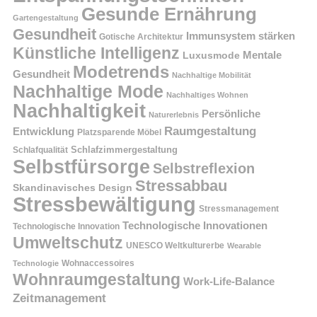
Gesunde Ernährung
Gartengestaltung
Gesundheit
Immunsystem stärken
Gotische Architektur
Künstliche Intelligenz
Mentale
Luxusmode
Modetrends
Gesundheit
Nachhaltige Mobilität
Nachhaltige Mode
Nachhaltiges Wohnen
Nachhaltigkeit
Persönliche
Naturerlebnis
Raumgestaltung
Entwicklung
Platzsparende Möbel
Schlafzimmergestaltung
Schlafqualität
Selbstfürsorge
Selbstreflexion
Stressabbau
Skandinavisches Design
Stressbewältigung
Stressmanagement
Technologische Innovationen
Technologische Innovation
Umweltschutz
UNESCO Weltkulturerbe
Wearable
Technologie
Wohnaccessoires
Wohnraumgestaltung
Work-Life-Balance
Zeitmanagement