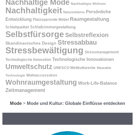
Nachhaltige Mode
Nachhaltiges Wohnen
Nachhaltigkeit
Persönliche
Naturerlebnis
Raumgestaltung
Entwicklung
Platzsparende Möbel
Schlafzimmergestaltung
Schlafqualität
Selbstfürsorge
Selbstreflexion
Stressabbau
Skandinavisches Design
Stressbewältigung
Stressmanagement
Technologische Innovationen
Technologische Innovation
Umweltschutz
UNESCO Weltkulturerbe
Wearable
Technologie
Wohnaccessoires
Wohnraumgestaltung
Work-Life-Balance
Zeitmanagement
Mode
>
Mode und Kultur: Globale Einflüsse entdecken