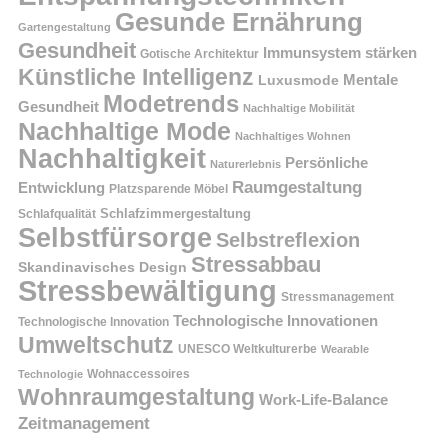
Gesunde Ernährung
Gartengestaltung
Gesundheit
Immunsystem stärken
Gotische Architektur
Künstliche Intelligenz
Mentale
Luxusmode
Modetrends
Gesundheit
Nachhaltige Mobilität
Nachhaltige Mode
Nachhaltiges Wohnen
Nachhaltigkeit
Persönliche
Naturerlebnis
Raumgestaltung
Entwicklung
Platzsparende Möbel
Schlafzimmergestaltung
Schlafqualität
Selbstfürsorge
Selbstreflexion
Stressabbau
Skandinavisches Design
Stressbewältigung
Stressmanagement
Technologische Innovationen
Technologische Innovation
Umweltschutz
UNESCO Weltkulturerbe
Wearable
Technologie
Wohnaccessoires
Wohnraumgestaltung
Work-Life-Balance
Zeitmanagement