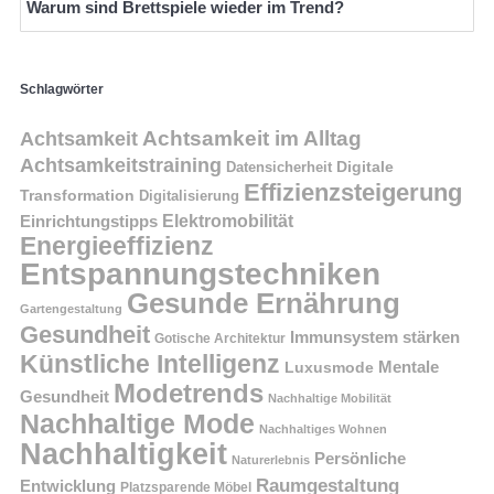
Warum sind Brettspiele wieder im Trend?
Schlagwörter
Achtsamkeit im Alltag
Achtsamkeit
Achtsamkeitstraining
Digitale
Datensicherheit
Effizienzsteigerung
Transformation
Digitalisierung
Einrichtungstipps
Elektromobilität
Energieeffizienz
Entspannungstechniken
Gesunde Ernährung
Gartengestaltung
Gesundheit
Immunsystem stärken
Gotische Architektur
Künstliche Intelligenz
Mentale
Luxusmode
Modetrends
Gesundheit
Nachhaltige Mobilität
Nachhaltige Mode
Nachhaltiges Wohnen
Nachhaltigkeit
Persönliche
Naturerlebnis
Raumgestaltung
Entwicklung
Platzsparende Möbel