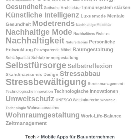
Gesundheit
Immunsystem stärken
Gotische Architektur
Künstliche Intelligenz
Mentale
Luxusmode
Modetrends
Gesundheit
Nachhaltige Mobilität
Nachhaltige Mode
Nachhaltiges Wohnen
Nachhaltigkeit
Persönliche
Naturerlebnis
Raumgestaltung
Entwicklung
Platzsparende Möbel
Schlafzimmergestaltung
Schlafqualität
Selbstfürsorge
Selbstreflexion
Stressabbau
Skandinavisches Design
Stressbewältigung
Stressmanagement
Technologische Innovationen
Technologische Innovation
Umweltschutz
UNESCO Weltkulturerbe
Wearable
Technologie
Wohnaccessoires
Wohnraumgestaltung
Work-Life-Balance
Zeitmanagement
Tech
>
Mobile Apps für Bauunternehmen