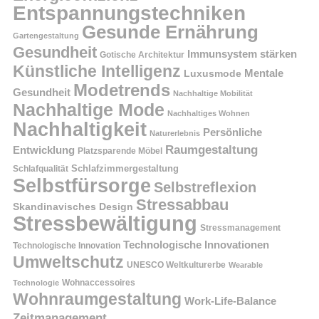
Entspannungstechniken
Gesunde Ernährung
Gartengestaltung
Gesundheit
Immunsystem stärken
Gotische Architektur
Künstliche Intelligenz
Mentale
Luxusmode
Modetrends
Gesundheit
Nachhaltige Mobilität
Nachhaltige Mode
Nachhaltiges Wohnen
Nachhaltigkeit
Persönliche
Naturerlebnis
Raumgestaltung
Entwicklung
Platzsparende Möbel
Schlafzimmergestaltung
Schlafqualität
Selbstfürsorge
Selbstreflexion
Stressabbau
Skandinavisches Design
Stressbewältigung
Stressmanagement
Technologische Innovationen
Technologische Innovation
Umweltschutz
UNESCO Weltkulturerbe
Wearable
Technologie
Wohnaccessoires
Wohnraumgestaltung
Work-Life-Balance
Zeitmanagement