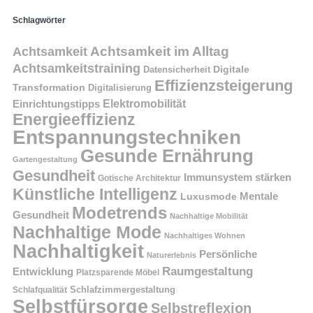
Schlagwörter
Achtsamkeit im Alltag
Achtsamkeit
Achtsamkeitstraining
Digitale
Datensicherheit
Effizienzsteigerung
Transformation
Digitalisierung
Einrichtungstipps
Elektromobilität
Energieeffizienz
Entspannungstechniken
Gesunde Ernährung
Gartengestaltung
Gesundheit
Immunsystem stärken
Gotische Architektur
Künstliche Intelligenz
Mentale
Luxusmode
Modetrends
Gesundheit
Nachhaltige Mobilität
Nachhaltige Mode
Nachhaltiges Wohnen
Nachhaltigkeit
Persönliche
Naturerlebnis
Raumgestaltung
Entwicklung
Platzsparende Möbel
Schlafzimmergestaltung
Schlafqualität
Selbstfürsorge
Selbstreflexion