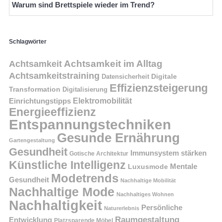
Warum sind Brettspiele wieder im Trend?
Schlagwörter
Achtsamkeit im Alltag
Achtsamkeit
Achtsamkeitstraining
Digitale
Datensicherheit
Effizienzsteigerung
Transformation
Digitalisierung
Einrichtungstipps
Elektromobilität
Energieeffizienz
Entspannungstechniken
Gesunde Ernährung
Gartengestaltung
Gesundheit
Immunsystem stärken
Gotische Architektur
Künstliche Intelligenz
Mentale
Luxusmode
Modetrends
Gesundheit
Nachhaltige Mobilität
Nachhaltige Mode
Nachhaltiges Wohnen
Nachhaltigkeit
Persönliche
Naturerlebnis
Raumgestaltung
Entwicklung
Platzsparende Möbel