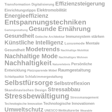
Effizienzsteigerung
Transformation
Digitalisierung
Einrichtungstipps
Elektromobilität
Energieeffizienz
Entspannungstechniken
Gesunde Ernährung
Gartengestaltung
Gesundheit
Immunsystem stärken
Gotische Architektur
Künstliche Intelligenz
Mentale
Luxusmode
Modetrends
Gesundheit
Nachhaltige Mobilität
Nachhaltige Mode
Nachhaltiges Wohnen
Nachhaltigkeit
Persönliche
Naturerlebnis
Raumgestaltung
Entwicklung
Platzsparende Möbel
Schlafzimmergestaltung
Schlafqualität
Selbstfürsorge
Selbstreflexion
Stressabbau
Skandinavisches Design
Stressbewältigung
Stressmanagement
Technologische Innovationen
Technologische Innovation
Umweltschutz
UNESCO Weltkulturerbe
Wearable