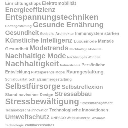
Einrichtungstipps
Elektromobilität
Energieeffizienz
Entspannungstechniken
Gesunde Ernährung
Gartengestaltung
Gesundheit
Immunsystem stärken
Gotische Architektur
Künstliche Intelligenz
Mentale
Luxusmode
Modetrends
Gesundheit
Nachhaltige Mobilität
Nachhaltige Mode
Nachhaltiges Wohnen
Nachhaltigkeit
Persönliche
Naturerlebnis
Raumgestaltung
Entwicklung
Platzsparende Möbel
Schlafzimmergestaltung
Schlafqualität
Selbstfürsorge
Selbstreflexion
Stressabbau
Skandinavisches Design
Stressbewältigung
Stressmanagement
Technologische Innovationen
Technologische Innovation
Umweltschutz
UNESCO Weltkulturerbe
Wearable
Technologie
Wohnaccessoires