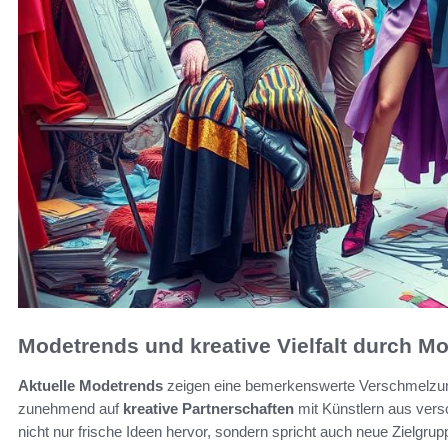
Modetrends und kreative Vielfalt durch M
Aktuelle Modetrends
zeigen eine bemerkenswerte Verschmelzu
zunehmend auf
kreative Partnerschaften
mit Künstlern aus vers
nicht nur frische Ideen hervor, sondern spricht auch neue Zielgr