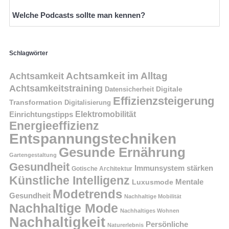
Welche Podcasts sollte man kennen?
Schlagwörter
Achtsamkeit im Alltag
Achtsamkeit
Achtsamkeitstraining
Digitale
Datensicherheit
Effizienzsteigerung
Transformation
Digitalisierung
Einrichtungstipps
Elektromobilität
Energieeffizienz
Entspannungstechniken
Gesunde Ernährung
Gartengestaltung
Gesundheit
Immunsystem stärken
Gotische Architektur
Künstliche Intelligenz
Mentale
Luxusmode
Modetrends
Gesundheit
Nachhaltige Mobilität
Nachhaltige Mode
Nachhaltiges Wohnen
Nachhaltigkeit
Persönliche
Naturerlebnis