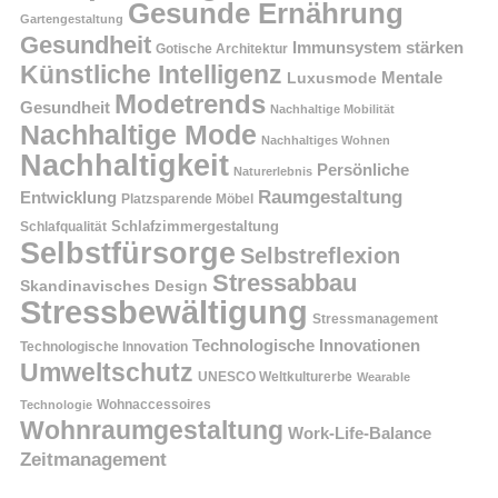
Gesunde Ernährung
Gartengestaltung
Gesundheit
Immunsystem stärken
Gotische Architektur
Künstliche Intelligenz
Mentale
Luxusmode
Modetrends
Gesundheit
Nachhaltige Mobilität
Nachhaltige Mode
Nachhaltiges Wohnen
Nachhaltigkeit
Persönliche
Naturerlebnis
Raumgestaltung
Entwicklung
Platzsparende Möbel
Schlafzimmergestaltung
Schlafqualität
Selbstfürsorge
Selbstreflexion
Stressabbau
Skandinavisches Design
Stressbewältigung
Stressmanagement
Technologische Innovationen
Technologische Innovation
Umweltschutz
UNESCO Weltkulturerbe
Wearable
Technologie
Wohnaccessoires
Wohnraumgestaltung
Work-Life-Balance
Zeitmanagement