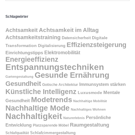
Schlagwörter
Achtsamkeit im Alltag
Achtsamkeit
Achtsamkeitstraining
Digitale
Datensicherheit
Effizienzsteigerung
Transformation
Digitalisierung
Einrichtungstipps
Elektromobilität
Energieeffizienz
Entspannungstechniken
Gesunde Ernährung
Gartengestaltung
Gesundheit
Immunsystem stärken
Gotische Architektur
Künstliche Intelligenz
Mentale
Luxusmode
Modetrends
Gesundheit
Nachhaltige Mobilität
Nachhaltige Mode
Nachhaltiges Wohnen
Nachhaltigkeit
Persönliche
Naturerlebnis
Raumgestaltung
Entwicklung
Platzsparende Möbel
Schlafzimmergestaltung
Schlafqualität