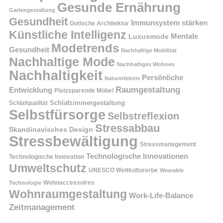
Gesunde Ernährung
Gartengestaltung
Gesundheit
Immunsystem stärken
Gotische Architektur
Künstliche Intelligenz
Mentale
Luxusmode
Modetrends
Gesundheit
Nachhaltige Mobilität
Nachhaltige Mode
Nachhaltiges Wohnen
Nachhaltigkeit
Persönliche
Naturerlebnis
Raumgestaltung
Entwicklung
Platzsparende Möbel
Schlafzimmergestaltung
Schlafqualität
Selbstfürsorge
Selbstreflexion
Stressabbau
Skandinavisches Design
Stressbewältigung
Stressmanagement
Technologische Innovationen
Technologische Innovation
Umweltschutz
UNESCO Weltkulturerbe
Wearable
Technologie
Wohnaccessoires
Wohnraumgestaltung
Work-Life-Balance
Zeitmanagement