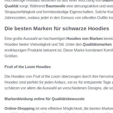
Hochwertige Hoodies bestehen oft aus einer Mischung von
Baum
Qualität
sorgt. Während
Baumwolle
eine atmungsaktive und weich
Strapazierfähigkeit und formbeständige Eigenschaften. Solche Kom
Jahreszeiten, sodass jeder in den Genuss von stilvollen Outfits k
Die besten Marken für schwarze Hoodies
Eine große Auswahl an hochwertigen
Hoodies von Marken
berei
Hoodies bieten Vielseitigkeit und Stil. Unter den
Qualitätsmarken
erstklassigen Produkte bekannt ist. Diese Marke kombiniert Komfo
Größen.
Fruit of the Loom Hoodies
Die Hoodies von
Fruit of the Loom
überzeugen durch ihre hervorrag
Hoodies sind perfekt für jeden Anlass, sei es für entspannte Tage 
schätzen vor allem die Auswahl an verschiedenen Designs, die so
Markenkleidung online für Qualitätsbewusste
Online-Shopping
ist eine effektive Möglichkeit, die besten Mar