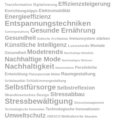
Effizienzsteigerung
Transformation
Digitalisierung
Einrichtungstipps
Elektromobilität
Energieeffizienz
Entspannungstechniken
Gesunde Ernährung
Gartengestaltung
Gesundheit
Immunsystem stärken
Gotische Architektur
Künstliche Intelligenz
Mentale
Luxusmode
Modetrends
Gesundheit
Nachhaltige Mobilität
Nachhaltige Mode
Nachhaltiges Wohnen
Nachhaltigkeit
Persönliche
Naturerlebnis
Raumgestaltung
Entwicklung
Platzsparende Möbel
Schlafzimmergestaltung
Schlafqualität
Selbstfürsorge
Selbstreflexion
Stressabbau
Skandinavisches Design
Stressbewältigung
Stressmanagement
Technologische Innovationen
Technologische Innovation
Umweltschutz
UNESCO Weltkulturerbe
Wearable