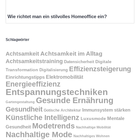
Wie richtet man ein stilvolles Homeoffice ein?
Schlagwörter
Achtsamkeit im Alltag
Achtsamkeit
Achtsamkeitstraining
Digitale
Datensicherheit
Effizienzsteigerung
Transformation
Digitalisierung
Einrichtungstipps
Elektromobilität
Energieeffizienz
Entspannungstechniken
Gesunde Ernährung
Gartengestaltung
Gesundheit
Immunsystem stärken
Gotische Architektur
Künstliche Intelligenz
Mentale
Luxusmode
Modetrends
Gesundheit
Nachhaltige Mobilität
Nachhaltige Mode
Nachhaltiges Wohnen