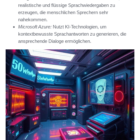
realistische und flüssige Sprachwiedergaben zu
erzeugen, die menschlichen Sprechern sehr
nahekommen.
Microsoft Azure:
Nutzt KI-Technologien, um
kontextbewusste Sprachantworten zu generieren, die
ansprechende Dialoge ermöglichen.