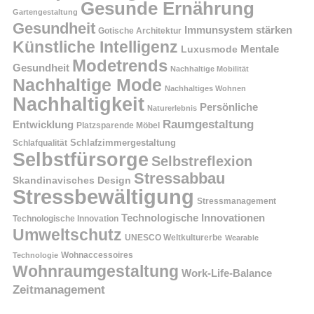
Gesunde Ernährung
Gartengestaltung
Gesundheit
Immunsystem stärken
Gotische Architektur
Künstliche Intelligenz
Mentale
Luxusmode
Modetrends
Gesundheit
Nachhaltige Mobilität
Nachhaltige Mode
Nachhaltiges Wohnen
Nachhaltigkeit
Persönliche
Naturerlebnis
Raumgestaltung
Entwicklung
Platzsparende Möbel
Schlafzimmergestaltung
Schlafqualität
Selbstfürsorge
Selbstreflexion
Stressabbau
Skandinavisches Design
Stressbewältigung
Stressmanagement
Technologische Innovationen
Technologische Innovation
Umweltschutz
UNESCO Weltkulturerbe
Wearable
Technologie
Wohnaccessoires
Wohnraumgestaltung
Work-Life-Balance
Zeitmanagement