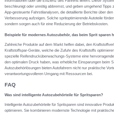
Informationen über die Effizienz des Fahrens liefern. Diese Syst
beschleunigt oder unnötig abbremst, und geben umgehend Tipps 
App-gesteuerte Fahrstilanalysen, die detaillierte Berichte über den
Verbesserung aufzeigen. Solche spritoptimierende Autoteile förder
sondern sorgen auch für eine Reduzierung der Betriebskosten.
Beispiele für modernes Autozubehör, das beim Sprit sparen hi
Zahlreiche Produkte auf dem Markt helfen dabei, den Kraftstoffve
Kraftstoffspar-Geräte, welche die Zufuhr des Kraftstoffs optimie
spezielle Reifendrucküberwachungs-Systeme eine hervorragende M
den optimalen Druck haben, was erhebliche Einsparungen beim Spri
Autozubehörlösungen bieten Autofahrern nicht nur praktische Vort
verantwortungsvolleren Umgang mit Ressourcen bei.
FAQ
Was sind intelligente Autozubehörteile für Spritsparen?
Intelligente Autozubehörteile für Spritsparen sind innovative Produ
optimieren. Sie kombinieren modernste Technologie mit praktisch